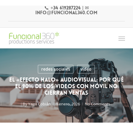
Skip
📞 +34 619287224
|
✉
to
info@funcional360.com
main
content
Menu
redes sociales
vídeo
El «Efecto Halo» audiovisual: Por qué
el 90% de los videos con móvil no
cierran ventas
By
Yago Cobián
1 enero, 2026
No Comments