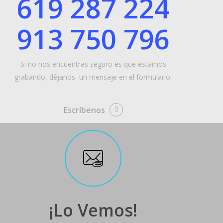
619 287 224
913 750 796
Si no nos encuentras seguro es que estamos
grabando, déjanos un mensaje en el formulario.
Escríbenos
¡Lo Vemos!