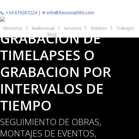
Skip
to
📞 +34 619287224
|
✉ info@funcional360.com
main
content
Nosotros
Audiovisual
Servicios
Eventos
Trabajos
GRABACION DE
Presupuesto
Blog
TIMELAPSES O
GRABACION POR
INTERVALOS DE
TIEMPO
SEGUIMIENTO DE OBRAS,
MONTAJES DE EVENTOS,