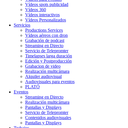
Vídeos spots publicidad
Vídeos 360
Vídeos interactivos
Vídeos Personalizados
Servicios
Productions Services
Vídeos aéreos con dron
Grabación de podcast
Streaming en Directo
Servicio de Telepromter
Timelapses larga duración
Edición y Postproducción
Grabacion de video
Realización multicámara
Alquiler audiovisual
Audiovisuales para eventos
PLATÓ
Eventos
Streaming en Directo
Realización multicámara
Pantallas y Displays
Servicio de Telepromter
Contenidos audiovisuales
Pantallas y Displays
Trabajos