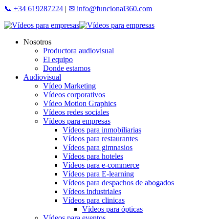
Skip
📞 +34 619287224
|
✉ info@funcional360.com
to
main
content
Menu
Nosotros
Productora audiovisual
El equipo
Donde estamos
Audiovisual
Vídeo Marketing
Vídeos corporativos
Vídeo Motion Graphics
Vídeos redes sociales
Vídeos para empresas
Vídeos para inmobiliarias
Vídeos para restaurantes
Vídeos para gimnasios
Vídeos para hoteles
Vídeos para e-commerce
Vídeos para E-learning
Vídeos para despachos de abogados
Vídeos industriales
Vídeos para clinicas
Vídeos para ópticas
Vídeos para eventos