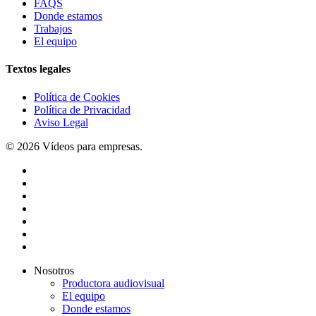
FAQS
Donde estamos
Trabajos
El equipo
Textos legales
Política de Cookies
Política de Privacidad
Aviso Legal
© 2026 Vídeos para empresas.
twitter
facebook
vimeo
pinterest
linkedin
youtube
instagram
Close
Nosotros
Menu
Productora audiovisual
El equipo
Donde estamos