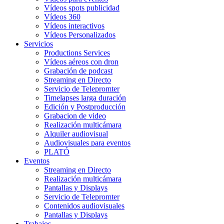
Vídeos spots publicidad
Vídeos 360
Vídeos interactivos
Vídeos Personalizados
Servicios
Productions Services
Vídeos aéreos con dron
Grabación de podcast
Streaming en Directo
Servicio de Telepromter
Timelapses larga duración
Edición y Postproducción
Grabacion de video
Realización multicámara
Alquiler audiovisual
Audiovisuales para eventos
PLATÓ
Eventos
Streaming en Directo
Realización multicámara
Pantallas y Displays
Servicio de Telepromter
Contenidos audiovisuales
Pantallas y Displays
Trabajos