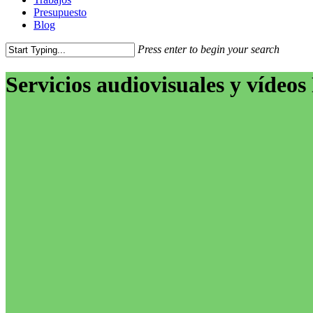
Presupuesto
Blog
Press enter to begin your search
Close
Search
Servicios audiovisuales y víd