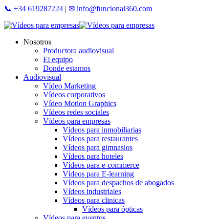
Skip
📞 +34 619287224
|
✉ info@funcional360.com
to
main
content
Menu
Nosotros
Productora audiovisual
El equipo
Donde estamos
Audiovisual
Vídeo Marketing
Vídeos corporativos
Vídeo Motion Graphics
Vídeos redes sociales
Vídeos para empresas
Vídeos para inmobiliarias
Vídeos para restaurantes
Vídeos para gimnasios
Vídeos para hoteles
Vídeos para e-commerce
Vídeos para E-learning
Vídeos para despachos de abogados
Vídeos industriales
Vídeos para clinicas
Vídeos para ópticas
Vídeos para eventos