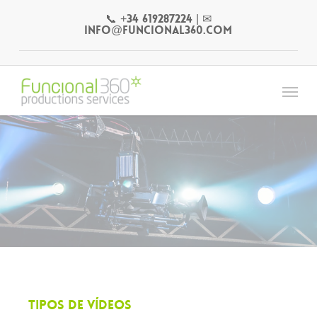
Skip
📞 +34 619287224
|
✉
to
info@funcional360.com
main
content
Menu
Tipos de vídeos