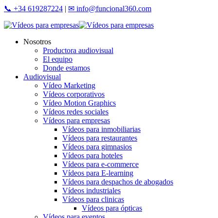
Skip
📞 +34 619287224
|
✉ info@funcional360.com
to
main
content
Menu
Nosotros
Productora audiovisual
El equipo
Donde estamos
Audiovisual
Vídeo Marketing
Vídeos corporativos
Vídeo Motion Graphics
Vídeos redes sociales
Vídeos para empresas
Vídeos para inmobiliarias
Vídeos para restaurantes
Vídeos para gimnasios
Vídeos para hoteles
Vídeos para e-commerce
Vídeos para E-learning
Vídeos para despachos de abogados
Vídeos industriales
Vídeos para clinicas
Vídeos para ópticas
Vídeos para eventos