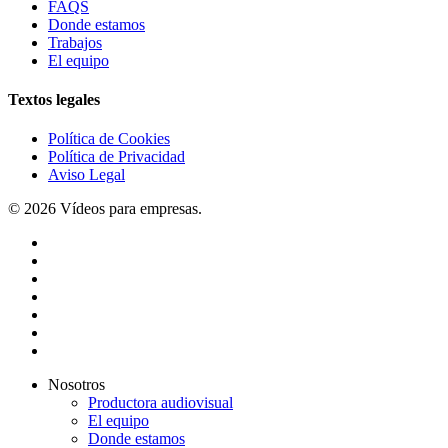
FAQS
Donde estamos
Trabajos
El equipo
Textos legales
Política de Cookies
Política de Privacidad
Aviso Legal
© 2026 Vídeos para empresas.
twitter
facebook
vimeo
pinterest
linkedin
youtube
instagram
Close
Nosotros
Menu
Productora audiovisual
El equipo
Donde estamos