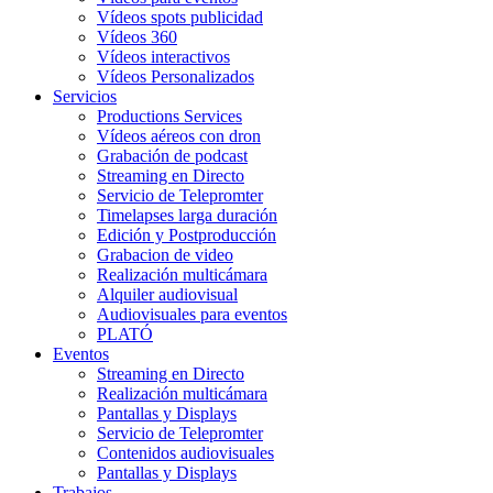
Vídeos spots publicidad
Vídeos 360
Vídeos interactivos
Vídeos Personalizados
Servicios
Productions Services
Vídeos aéreos con dron
Grabación de podcast
Streaming en Directo
Servicio de Telepromter
Timelapses larga duración
Edición y Postproducción
Grabacion de video
Realización multicámara
Alquiler audiovisual
Audiovisuales para eventos
PLATÓ
Eventos
Streaming en Directo
Realización multicámara
Pantallas y Displays
Servicio de Telepromter
Contenidos audiovisuales
Pantallas y Displays
Trabajos