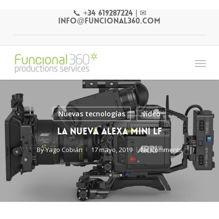
Skip
📞 +34 619287224
|
✉
to
info@funcional360.com
main
content
Menu
Nuevas tecnologías
vídeo
La nueva Alexa Mini LF
By
Yago Cobián
17 mayo, 2019
No Comments