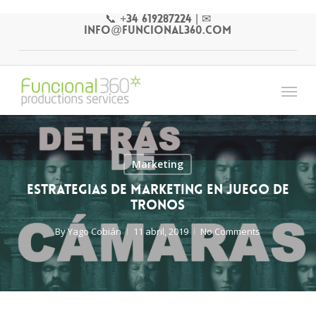
Skip
📞 +34 619287224
|
✉
to
info@funcional360.com
main
content
Menu
Marketing
Estrategias de marketing en Juego de
Tronos
By
Yago Cobián
11 abril, 2019
No Comments