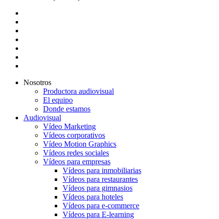
twitter
facebook
vimeo
pinterest
linkedin
youtube
instagram
Close
Nosotros
Menu
Productora audiovisual
El equipo
Donde estamos
Audiovisual
Vídeo Marketing
Vídeos corporativos
Vídeo Motion Graphics
Vídeos redes sociales
Vídeos para empresas
Vídeos para inmobiliarias
Vídeos para restaurantes
Vídeos para gimnasios
Vídeos para hoteles
Vídeos para e-commerce
Vídeos para E-learning