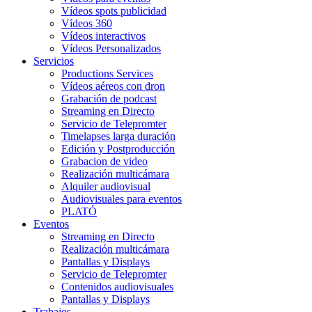
Vídeos spots publicidad
Vídeos 360
Vídeos interactivos
Vídeos Personalizados
Servicios
Productions Services
Vídeos aéreos con dron
Grabación de podcast
Streaming en Directo
Servicio de Telepromter
Timelapses larga duración
Edición y Postproducción
Grabacion de video
Realización multicámara
Alquiler audiovisual
Audiovisuales para eventos
PLATÓ
Eventos
Streaming en Directo
Realización multicámara
Pantallas y Displays
Servicio de Telepromter
Contenidos audiovisuales
Pantallas y Displays
Trabajos