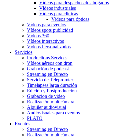
Vídeos para despachos de abogados
Vídeos industriales
Vídeos para clinicas
Vídeos para ópticas
Vídeos para eventos
Vídeos spots publicidad
Vídeos 360
Vídeos interactivos
Vídeos Personalizados
Servicios
Productions Services
Vídeos aéreos con dron
Grabación de podcast
Streaming en Directo
Servicio de Telepromter
Timelapses larga duración
Edición y Postproducción
Grabacion de video
Realización multicámara
Alquiler audiovisual
Audiovisuales para eventos
PLATÓ
Eventos
Streaming en Directo
Realización multicámara