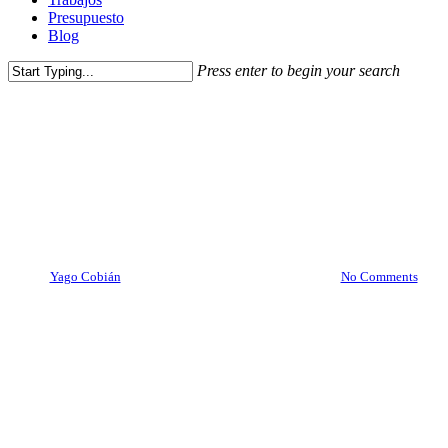
Presupuesto
Blog
Press enter to begin your search
Close
Nuevas tecnologías
redes sociales
Search
¿En qué se diferencian el
Community Manager y Social
Media?
By
Yago Cobián
28 mayo, 2019
agosto 8th, 2019
No Comments