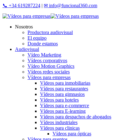
Skip
📞 +34 619287224
|
✉ info@funcional360.com
to
main
content
Menu
Nosotros
Productora audiovisual
El equipo
Donde estamos
Audiovisual
Vídeo Marketing
Vídeos corporativos
Vídeo Motion Graphics
Vídeos redes sociales
Vídeos para empresas
Vídeos para inmobiliarias
Vídeos para restaurantes
Vídeos para gimnasios
Vídeos para hoteles
Vídeos para e-commerce
Vídeos para E-learning
Vídeos para despachos de abogados
Vídeos industriales
Vídeos para clinicas
Vídeos para ópticas
Vídeos para eventos