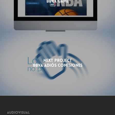
BBVA Game
Next Project
BBVA Adiós Comisiones
Audiovisual