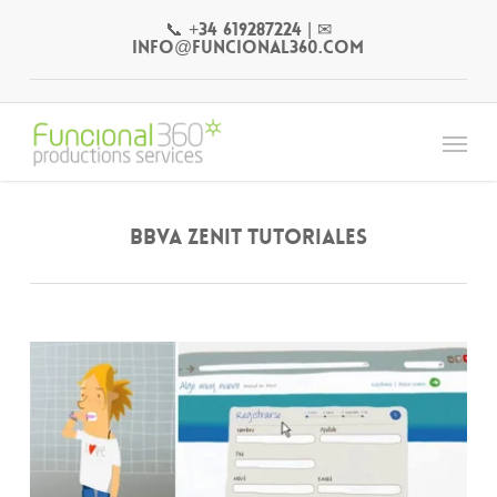
Skip
📞 +34 619287224
|
✉
to
info@funcional360.com
main
content
Menu
BBVA Zenit Tutoriales