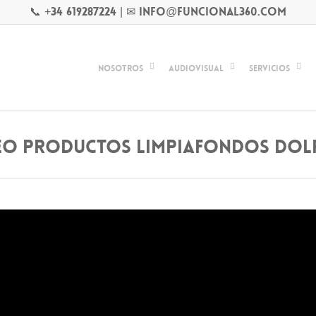
📞 +34 619287224
|
✉ info@funcional360.com
Nosotros
Audiovisual
Servicios
eo Productos Limpiafondos Dol