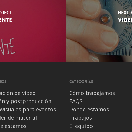
oject
Next 
ENTE
VIDE
ios
Categorías
ación de video
Cómo trabajamos
ión y postproducción
FAQS
visuales para eventos
Donde estamos
ler de material
Trabajos
e estamos
El equipo