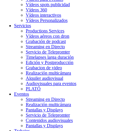
Vídeos spots publicidad
Vídeos 360
Vídeos interactivos
Vídeos Personalizados
Servicios
Productions Services
Vídeos aéreos con dron
Grabación de podcast
Streaming en Directo
Servicio de Telepromter
Timelapses larga duración
Edición y Postproducción
Grabacion de video
Realización multicámara
Alquiler audiovisual
Audiovisuales para eventos
PLATÓ
Eventos
Streaming en Directo
Realización multicámara
Pantallas y Displays
Servicio de Telepromter
Contenidos audiovisuales
Pantallas y Displays
Trabajos