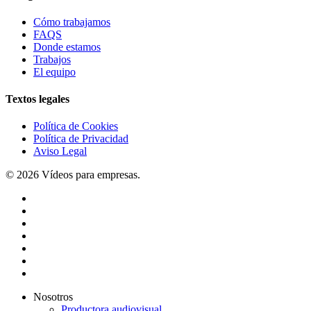
Cómo trabajamos
FAQS
Donde estamos
Trabajos
El equipo
Textos legales
Política de Cookies
Política de Privacidad
Aviso Legal
© 2026 Vídeos para empresas.
twitter
facebook
vimeo
pinterest
linkedin
youtube
instagram
Close
Nosotros
Menu
Productora audiovisual