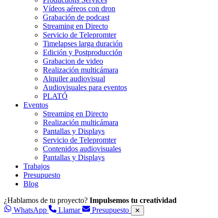
Vídeos aéreos con dron
Grabación de podcast
Streaming en Directo
Servicio de Telepromter
Timelapses larga duración
Edición y Postproducción
Grabacion de video
Realización multicámara
Alquiler audiovisual
Audiovisuales para eventos
PLATÓ
Eventos
Streaming en Directo
Realización multicámara
Pantallas y Displays
Servicio de Telepromter
Contenidos audiovisuales
Pantallas y Displays
Trabajos
Presupuesto
Blog
¿Hablamos de tu proyecto?
Impulsemos tu creatividad
WhatsApp
Llamar
Presupuesto
✕