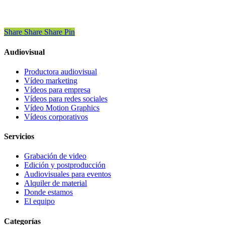
Share
Share
Share
Share
Pin
Audiovisual
Productora audiovisual
Vídeo marketing
Vídeos para empresa
Vídeos para redes sociales
Vídeo Motion Graphics
Vídeos corporativos
Servicios
Grabación de video
Edición y postproducción
Audiovisuales para eventos
Alquiler de material
Donde estamos
El equipo
Categorías