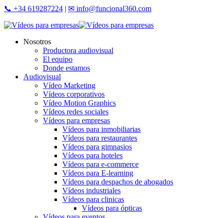
Skip
📞 +34 619287224
|
✉ info@funcional360.com
to
main
content
Menu
Nosotros
Productora audiovisual
El equipo
Donde estamos
Audiovisual
Vídeo Marketing
Vídeos corporativos
Vídeo Motion Graphics
Vídeos redes sociales
Vídeos para empresas
Vídeos para inmobiliarias
Vídeos para restaurantes
Vídeos para gimnasios
Vídeos para hoteles
Vídeos para e-commerce
Vídeos para E-learning
Vídeos para despachos de abogados
Vídeos industriales
Vídeos para clinicas
Vídeos para ópticas
Vídeos para eventos