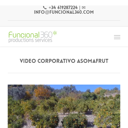
Skip
📞 +34 619287224
|
✉
to
info@funcional360.com
main
content
Menu
Video Corporativo ASOMAFRUT