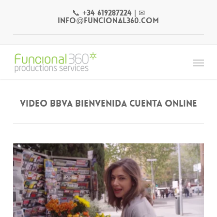
Skip
📞 +34 619287224
|
✉
to
info@funcional360.com
main
content
Menu
VIDEO BBVA BIENVENIDA CUENTA ONLINE