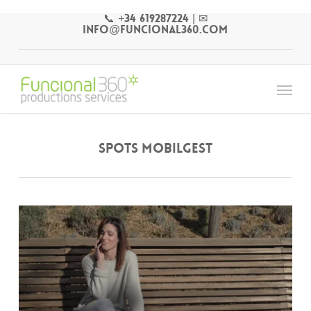
Skip
📞 +34 619287224
|
✉
to
info@funcional360.com
main
content
Menu
Spots MobilGest