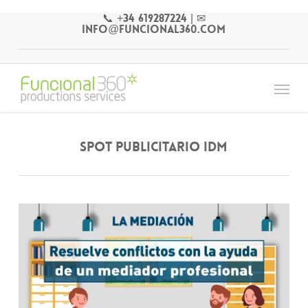
Skip
📞 +34 619287224
|
✉
to
info@funcional360.com
main
content
Menu
Spot publicitario IDM