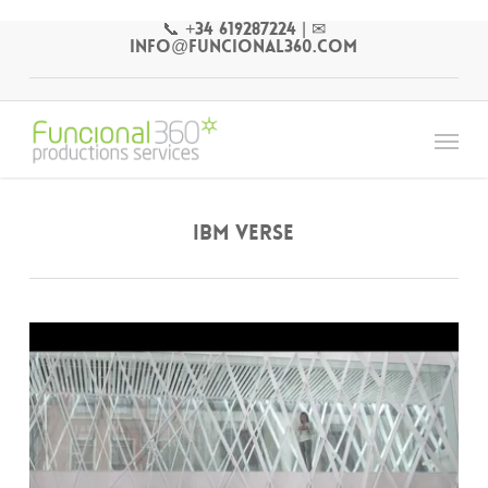
Skip
📞 +34 619287224
|
✉
to
info@funcional360.com
main
content
Menu
IBM Verse