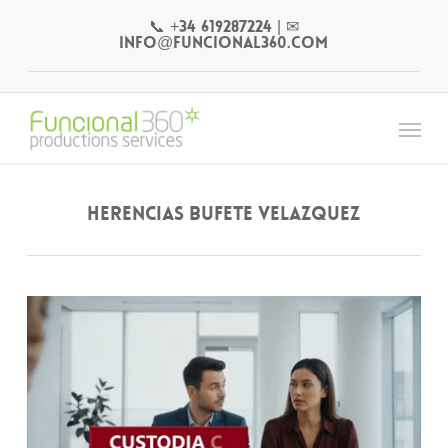
Skip
📞 +34 619287224
|
✉
to
info@funcional360.com
main
content
Menu
HERENCIAS BUFETE VELAZQUEZ