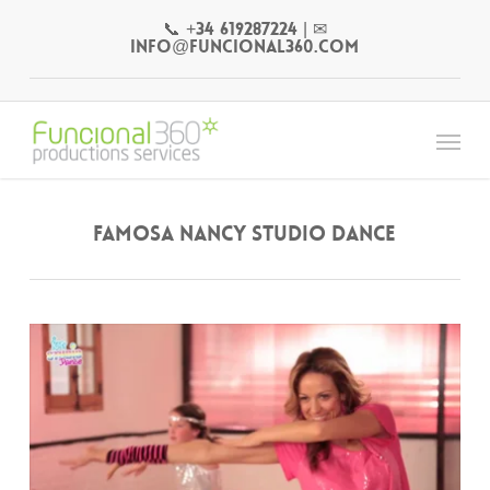
Skip
📞 +34 619287224
|
✉
to
info@funcional360.com
main
content
Menu
Famosa Nancy Studio Dance