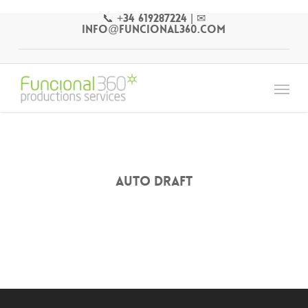
Skip
📞 +34 619287224
|
✉
to
info@funcional360.com
main
content
Menu
Auto Draft