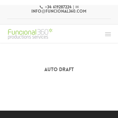
Skip
📞 +34 619287224
|
✉
to
info@funcional360.com
main
content
Menu
Auto Draft